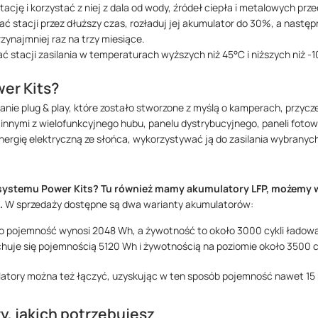
cję i korzystać z niej z dala od wody, źródeł ciepła i metalowych prz
wać stacji przez dłuższy czas, rozładuj jej akumulator do 30%, a nastę
zynajmniej raz na trzy miesiące.
 stacji zasilania w temperaturach wyższych niż 45°C i niższych niż -1
er Kits?
nie plug & play, które zostało stworzone z myślą o kamperach, przy
 innymi z wielofunkcyjnego hubu, panelu dystrybucyjnego, paneli foto
ergię elektryczną ze słońca, wykorzystywać ją do zasilania wybranyc
 systemu Power Kits? Tu również mamy akumulatory LFP, możemy w
.
W sprzedaży dostępne są dwa warianty akumulatorów:
o pojemność wynosi 2048 Wh, a żywotność to około 3000 cykli ładowa
huje się pojemnością 5120 Wh i żywotnością na poziomie około 3500 cy
atory można też łączyć, uzyskując w ten sposób pojemność nawet 15
, jakich potrzebujesz