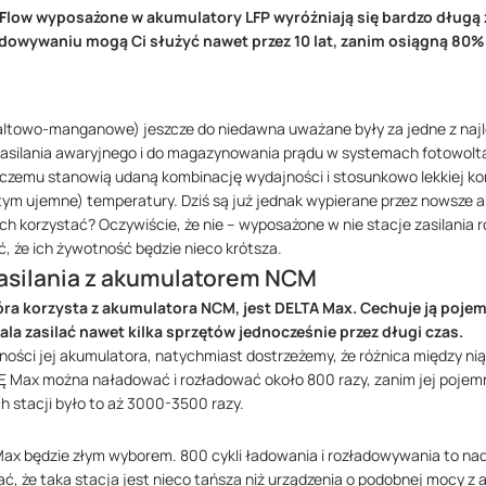
coFlow wyposażone w akumulatory LFP wyróżniają się bardzo długą
dowywaniu mogą Ci służyć nawet przez 10 lat, zanim osiągną 80%
towo-manganowe) jeszcze do niedawna uważane były za jedne z najl
zasilania awaryjnego i do magazynowania prądu w systemach fotowolta
i czemu stanowią udaną kombinację wydajności i stosunkowo lekkiej kon
tym ujemne) temperatury. Dziś są już jednak wypierane przez nowsze a
nich korzystać? Oczywiście, że nie – wyposażone w nie stacje zasilania
ć, że ich żywotność będzie nieco krótsza.
zasilania z akumulatorem NCM
óra korzysta z akumulatora NCM, jest DELTA Max. Cechuje ją poje
la zasilać nawet kilka sprzętów jednocześnie przez długi czas.
ności jej akumulatora, natychmiast dostrzeżemy, że różnica między n
TĘ Max można naładować i rozładować około 800 razy, zanim jej pojem
 stacji było to aż 3000-3500 razy.
Max będzie złym wyborem. 800 cykli ładowania i rozładowywania to nad
ć, że taka stacja jest nieco tańsza niż urządzenia o podobnej mocy z 