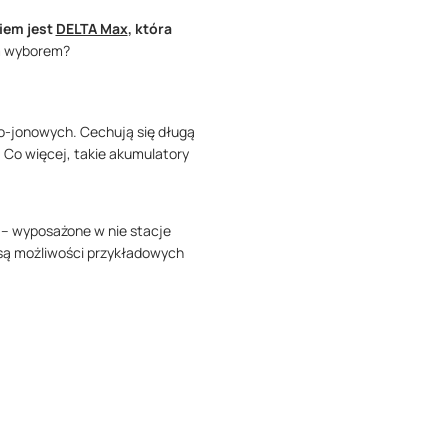
iem jest
DELTA Max
, która
ym wyborem?
o-jonowych. Cechują się długą
. Co więcej, takie akumulatory
 – wyposażone w nie stacje
 są możliwości przykładowych