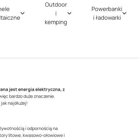
Outdoor
nele
Powerbanki
i
ltaiczne
i ładowarki
kemping
na jest energia elektryczna, z
ięc bardzo duże znaczenie.
jak najdłużej!
żywotnością i odpornością na
tory litowe, kwasowo-ołowiowe i