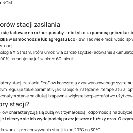
r NCM.
rów stacji zasilania
a się ładować na różne sposoby – nie tylko za pomocą gniazdka si
azdka w samochodzie lub agregatu EcoFlow.
Tak wiele możliwości sp
ytuacji.
logia X-Stream, która umożliwia bardzo szybkie ładowanie akumulator
100% naładujemy już w około 60 minut!
atory stacji zasilania EcoFlow korzystają z zaawansowanego systemu
m reguluje takie parametry jak napięcie, natężenie i temperatura, o
konałym stanie na dłużej i zapewnia większe bezpieczeństwo użytkow
ry stacji?
oFlow charakteryzują się dużą wytrzymałością i odpornością na zużycie
ję i cieszyć się ich wydajnością przez jeszcze dłuższy czas. O czy
kowania i przechowywania stacji to od 20°C do 30°C.