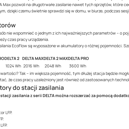
A Max pozwoli na długotrwałe zasilanie nawet tych sprzętów, które c
 dzięki czemu świetnie sprawdzi się w domu, w biurze, podczas sesji
torów
osób nie wspomnieć o jednym z ich najważniejszych parametrów – o po
leży czas pracy urządzenia.
silania EcoFlow są wyposażone w akumulatory o różnej pojemności. 
RO
DELTA 2
DELTA MAX
DELTA 2 MAX
DELTA PRO
1024 Wh
2016 Wh
2048 Wh
3600 Wh
wartości? Tak – im większa pojemność, tym dłużej stacja będzie mogł
tać, że czas pracy uzależniony jest również od zastosowanych technolog
ry do stacji zasilania
stacji zasilania z serii DELTA można rozszerzać za pomocą doda
or LFP.
P.
LFP.