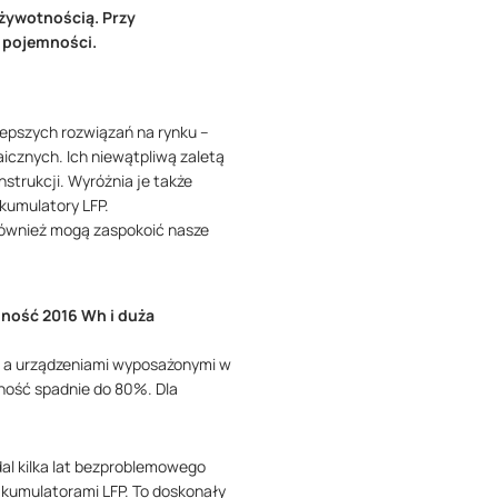
 żywotnością. Przy
 pojemności.
epszych rozwiązań na rynku –
icznych. Ich niewątpliwą zaletą
strukcji. Wyróżnia je także
kumulatory LFP.
 również mogą zaspokoić nasze
mność 2016 Wh i duża
ią a urządzeniami wyposażonymi w
ność spadnie do 80%. Dla
al kilka lat bezproblemowego
akumulatorami LFP. To doskonały