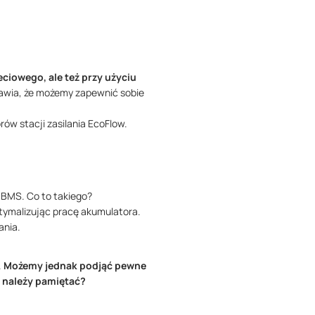
eciowego, ale też przy użyciu
rawia, że możemy zapewnić sobie
ów stacji zasilania EcoFlow.
 BMS. Co to takiego?
ptymalizując pracę akumulatora.
ania.
.
Możemy jednak podjąć pewne
m należy pamiętać?