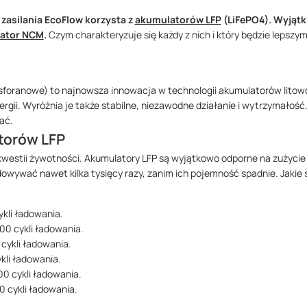
zasilania EcoFlow korzysta z
akumulatorów LFP
(LiFePO4). Wyjątk
ator NCM
.
Czym charakteryzuje się każdy z nich i który będzie lepsz
sforanowe) to najnowsza innowacja w technologii akumulatorów litow
rgii. Wyróżnia je także stabilne, niezawodne działanie i wytrzymałość
ać.
torów LFP
kwestii żywotności. Akumulatory LFP są wyjątkowo odporne na zużycie
dowywać nawet kilka tysięcy razy, zanim ich pojemność spadnie. Jakie
kli ładowania.
00 cykli ładowania.
cykli ładowania.
kli ładowania.
0 cykli ładowania.
 cykli ładowania.