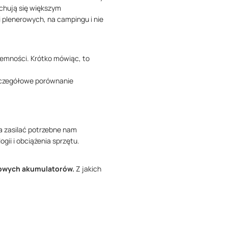
echują się większym
 plenerowych, na campingu i nie
jemności. Krótko mówiąc, to
Szczegółowe porównanie
a zasilać potrzebne nam
ii i obciążenia sprzętu.
tkowych akumulatorów.
Z jakich