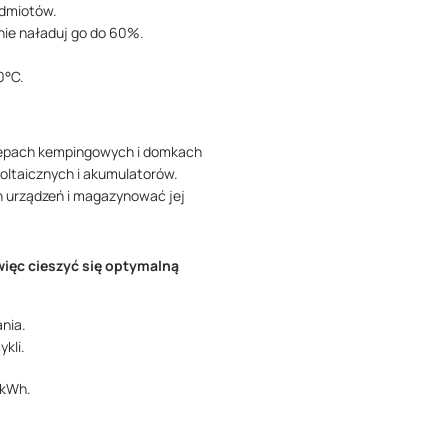
edmiotów.
pnie naładuj go do 60%.
0°C.
czepach kempingowych i domkach
woltaicznych i akumulatorów.
h urządzeń i magazynować jej
ięc cieszyć się optymalną
nia.
kli.
 kWh.