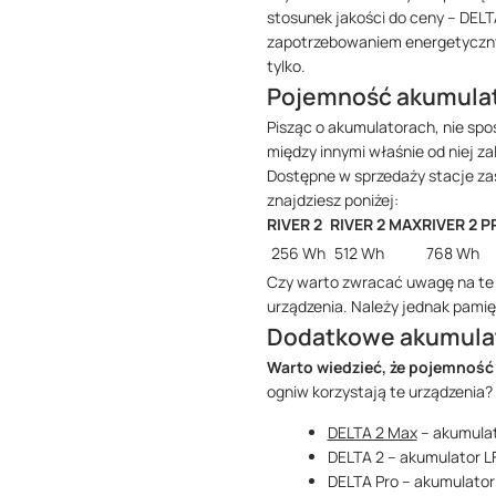
stosunek jakości do ceny – DELT
zapotrzebowaniem energetycznym,
tylko.
Pojemność akumula
Pisząc o akumulatorach, nie sp
między innymi właśnie od niej za
Dostępne w sprzedaży stacje za
znajdziesz poniżej:
RIVER 2
RIVER 2 MAX
RIVER 2 P
256 Wh
512 Wh
768 Wh
Czy warto zwracać uwagę na te 
urządzenia. Należy jednak pamię
Dodatkowe akumulato
Warto wiedzieć, że pojemność 
ogniw korzystają te urządzenia?
DELTA 2 Max
– akumulat
DELTA 2 – akumulator LF
DELTA Pro – akumulator 