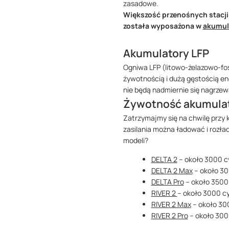
zasadowe.
Większość przenośnych stacji 
została wyposażona w
akumul
Akumulatory LFP
Ogniwa LFP (litowo-żelazowo-fo
żywotnością i dużą gęstością ene
nie będą nadmiernie się nagrzew
Żywotność akumula
Zatrzymajmy się na chwilę przy 
zasilania można ładować i rozła
modeli?
DELTA 2
– około 3000 cy
DELTA 2 Max
– około 30
DELTA Pro
– około 3500 
RIVER 2
– około 3000 cy
RIVER 2 Max
– około 300
RIVER 2 Pro
– około 3000