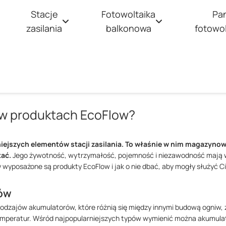
Stacje
Fotowoltaika
Pa
zasilania
balkonowa
fotowo
coFlow?
 w produktach EcoFlow?
iejszych elementów stacji zasilania. To właśnie w nim magazynowa
tać.
Jego żywotność, wytrzymałość, pojemność i niezawodność mają w
 wyposażone są produkty EcoFlow i jak o nie dbać, aby mogły służyć Ci 
ów
rodzajów akumulatorów, które różnią się między innymi budową ogniw, 
 temperatur. Wśród najpopularniejszych typów wymienić można akumula