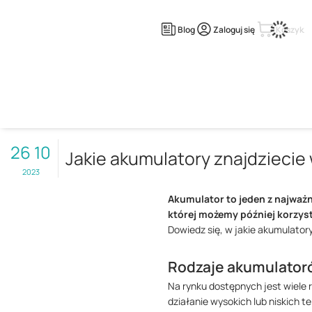
Blog
Zaloguj się
Koszyk
Strona główna
Newsroom
Jakie akumulatory znajdziecie w produktach E
26 10
Jakie akumulatory znajdziecie
2023
Akumulator to jeden z najważn
której możemy później korzys
Dowiedz się, w jakie akumulatory
Rodzaje akumulator
Na rynku dostępnych jest wiele 
działanie wysokich lub niskich