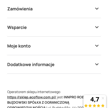
Zamówienia
Wsparcie
Moje konto
Dodatkowe informacje
Operatorem sklepu internetowego
https://sklep.ecoflow.com.pl/
jest
INNPRO ROBERT
BŁĘDOWSKI SPÓŁKA Z OGRANICZONĄ
ODPOWIEDZIALNOŚCIĄ
|
ul. Rudzka 65c,
44-200
Rybnik