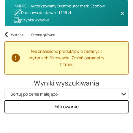
INNPRO - Autoryzowany Dystrybutor marki Ecoflow
Darmowa dostawa od 199 zł
Szybka wysyłka
Wstecz
Strona główna
Nie znaleziono produktów o zadanych
kryteriach filtrowania. Zmień parametry
filtrów.
Wyniki wyszukiwania
Zmień sortowanie
Sortuj po cenie malejąco
Filtrowanie