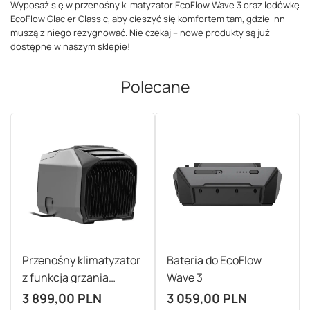
Wyposaż się w przenośny klimatyzator EcoFlow Wave 3 oraz lodówkę
EcoFlow Glacier Classic, aby cieszyć się komfortem tam, gdzie inni
muszą z niego rezygnować. Nie czekaj – nowe produkty są już
dostępne w naszym
sklepie
!
Polecane
Przenośny klimatyzator
Bateria do EcoFlow
z funkcją grzania
Wave 3
EcoFlow Wave 3
3 899,00 PLN
3 059,00 PLN