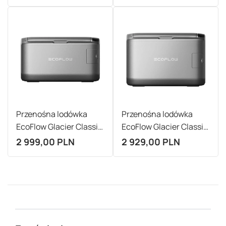
Przenośna lodówka
Przenośna lodówka
EcoFlow Glacier Classic
EcoFlow Glacier Classic
35l
45l
2 999,00 PLN
2 929,00 PLN