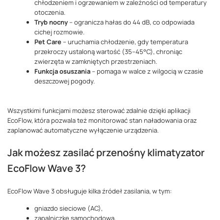
chłodzeniem i ogrzewaniem w zależności od temperatury
otoczenia.
Tryb nocny
– ogranicza hałas do 44 dB, co odpowiada
cichej rozmowie.
Pet Care
– uruchamia chłodzenie, gdy temperatura
przekroczy ustaloną wartość (35–45°C), chroniąc
zwierzęta w zamkniętych przestrzeniach.
Funkcja osuszania
– pomaga w walce z wilgocią w czasie
deszczowej pogody.
Wszystkimi funkcjami możesz sterować zdalnie dzięki aplikacji
EcoFlow, która pozwala też monitorować stan naładowania oraz
zaplanować automatyczne wyłączenie urządzenia.
Jak możesz zasilać przenośny klimatyzator
EcoFlow Wave 3?
EcoFlow Wave 3 obsługuje kilka źródeł zasilania, w tym:
gniazdo sieciowe (AC),
zapalniczkę samochodową,