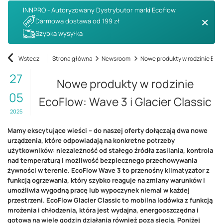
INNPRO - Autoryzowany Dystrybutor marki Ecoflow
Darmowa dostawa od 199 zł
Szybka wysyłka
Wstecz
Strona główna
Newsroom
Nowe produkty w rodzinie EcoF
27
Nowe produkty w rodzinie
05
EcoFlow: Wave 3 i Glacier Classic
2025
Mamy ekscytujące wieści – do naszej oferty dołączają dwa nowe
urządzenia, które odpowiadają na konkretne potrzeby
użytkowników: niezależność od stałego źródła zasilania, kontrola
nad temperaturą i możliwość bezpiecznego przechowywania
żywności w terenie. EcoFlow Wave 3 to przenośny klimatyzator z
funkcją ogrzewania, który szybko reaguje na zmiany warunków i
umożliwia wygodną pracę lub wypoczynek niemal w każdej
przestrzeni. EcoFlow Glacier Classic to mobilna lodówka z funkcją
mrożenia i chłodzenia, która jest wydajna, energooszczędna i
gotowa na wiele godzin działania również poza siecią. Poniżej