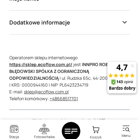
Dodatkowe informacje
Operatorem sklepu internetowego
https://sklep.ecoflow.com.pl/
jest
INNPRO ROBERT
BŁĘDOWSKI SPÓŁKA Z OGRANICZONĄ
ODPOWIEDZIALNOŚCIĄ
|
ul. Rudzka 65c,
44-200
Rybnik
| KRS: 0000944160
| NIP: PL6423234719
E-mail:
sklep@ecoflow.com.pl
Telefon komórkowy:
+48668517701
W sklepie prezentujemy ceny brutto (z VAT).
Stawki VAT dla konsumentów z kraju:
Polska
.
Menu
Stacje
Fotowoltaika
Koszyk