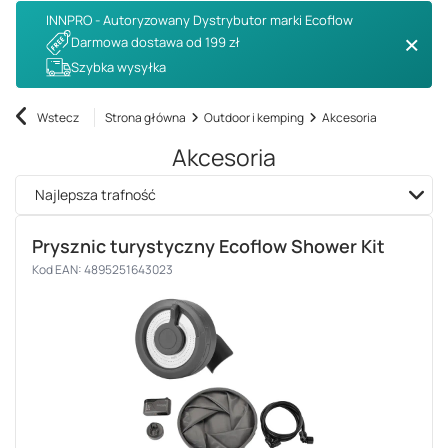
INNPRO - Autoryzowany Dystrybutor marki Ecoflow
Darmowa dostawa od 199 zł
Szybka wysyłka
Wstecz
Strona główna
Outdoor i kemping
Akcesoria
Akcesoria
Zmień sortowanie
Najlepsza trafność
Prysznic turystyczny Ecoflow Shower Kit
Kod EAN: 4895251643023