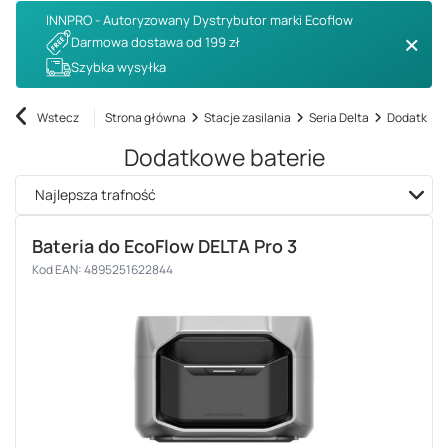
INNPRO - Autoryzowany Dystrybutor marki Ecoflow
Darmowa dostawa od 199 zł
Szybka wysyłka
Wstecz
Strona główna
Stacje zasilania
Seria Delta
Dodatkowe
Dodatkowe baterie
Zmień sortowanie
Najlepsza trafność
Bateria do EcoFlow DELTA Pro 3
Kod EAN: 4895251622844