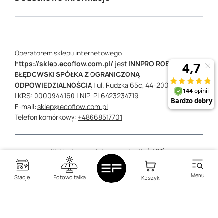
Operatorem sklepu internetowego
https://sklep.ecoflow.com.pl/
jest
INNPRO ROBERT
BŁĘDOWSKI SPÓŁKA Z OGRANICZONĄ
ODPOWIEDZIALNOŚCIĄ
|
ul. Rudzka 65c,
44-200
Rybnik
| KRS: 0000944160
| NIP: PL6423234719
E-mail:
sklep@ecoflow.com.pl
Telefon komórkowy:
+48668517701
W sklepie prezentujemy ceny brutto (z VAT).
Stawki VAT dla konsumentów z kraju:
Polska
.
Menu
Stacje
Fotowoltaika
Koszyk