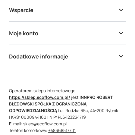
Wsparcie
Moje konto
Dodatkowe informacje
Operatorem sklepu internetowego
https://sklep.ecoflow.com.pl/
jest
INNPRO ROBERT
BŁĘDOWSKI SPÓŁKA Z OGRANICZONĄ
ODPOWIEDZIALNOŚCIĄ
|
ul. Rudzka 65c,
44-200
Rybnik
| KRS: 0000944160
| NIP: PL6423234719
E-mail:
sklep@ecoflow.com.pl
Telefon komórkowy:
+48668517701