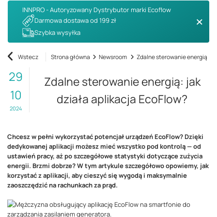
INNPRO - Autoryzowany Dystrybutor marki Ecoflow
Darmowa dostawa od 199 zł
Szybka wysyłka
Wstecz
Strona główna
Newsroom
Zdalne sterowanie energią: ja
29
Zdalne sterowanie energią: jak
10
działa aplikacja EcoFlow?
2024
Chcesz w pełni wykorzystać potencjał urządzeń EcoFlow? Dzięki
dedykowanej aplikacji możesz mieć wszystko pod kontrolą — od
ustawień pracy, aż po szczegółowe statystyki dotyczące zużycia
energii. Brzmi dobrze? W tym artykule szczegółowo opowiemy, jak
korzystać z aplikacji, aby cieszyć się wygodą i maksymalnie
zaoszczędzić na rachunkach za prąd.