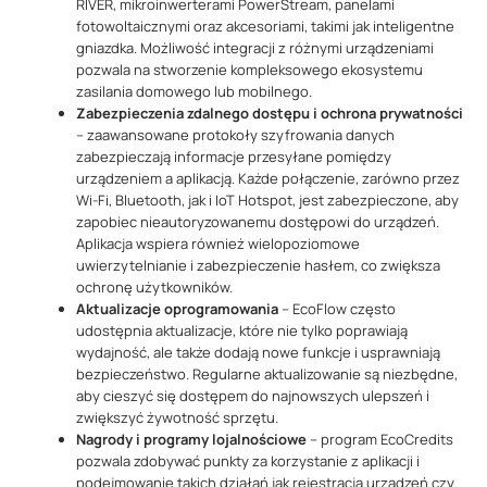
RIVER, mikroinwerterami PowerStream, panelami
fotowoltaicznymi oraz akcesoriami, takimi jak inteligentne
gniazdka. Możliwość integracji z różnymi urządzeniami
pozwala na stworzenie kompleksowego ekosystemu
zasilania domowego lub mobilnego​.
Zabezpieczenia zdalnego dostępu i ochrona prywatności
– zaawansowane protokoły szyfrowania danych
zabezpieczają informacje przesyłane pomiędzy
urządzeniem a aplikacją. Każde połączenie, zarówno przez
Wi-Fi, Bluetooth, jak i IoT Hotspot, jest zabezpieczone, aby
zapobiec nieautoryzowanemu dostępowi do urządzeń.
Aplikacja wspiera również wielopoziomowe
uwierzytelnianie i zabezpieczenie hasłem, co zwiększa
ochronę użytkowników.
Aktualizacje oprogramowania
– EcoFlow często
udostępnia aktualizacje, które nie tylko poprawiają
wydajność, ale także dodają nowe funkcje i usprawniają
bezpieczeństwo. Regularne aktualizowanie są niezbędne,
aby cieszyć się dostępem do najnowszych ulepszeń i
zwiększyć żywotność sprzętu.
Nagrody i programy lojalnościowe
– program EcoCredits
pozwala zdobywać punkty za korzystanie z aplikacji i
podejmowanie takich działań jak rejestracja urządzeń czy