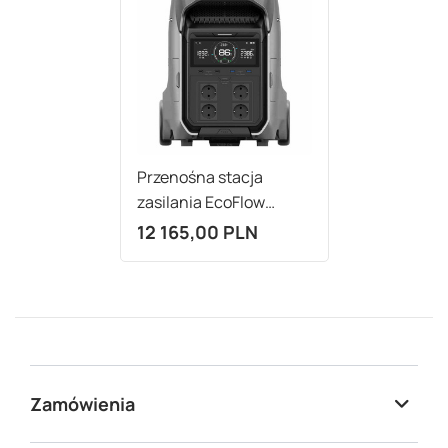
Przenośna stacja
zasilania EcoFlow
DELTA Pro 3
12 165,00 PLN
Zamówienia