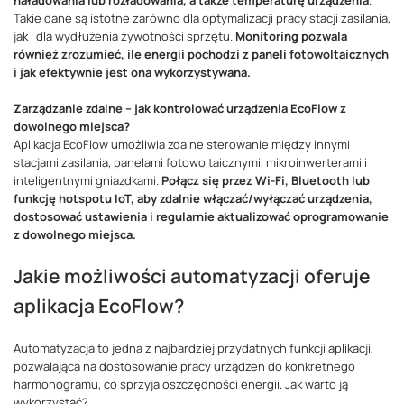
naładowania lub rozładowania, a także temperaturę urządzenia
.
Takie dane są istotne zarówno dla optymalizacji pracy stacji zasilania,
jak i dla wydłużenia żywotności sprzętu.
Monitoring pozwala
również zrozumieć, ile energii pochodzi z paneli fotowoltaicznych
i jak efektywnie jest ona wykorzystywana.
Zarządzanie zdalne – jak kontrolować urządzenia EcoFlow z
dowolnego miejsca?
Aplikacja EcoFlow umożliwia zdalne sterowanie między innymi
stacjami zasilania, panelami fotowoltaicznymi, mikroinwerterami i
inteligentnymi gniazdkami.
Połącz się przez Wi-Fi, Bluetooth lub
funkcję hotspotu IoT, aby zdalnie włączać/wyłączać urządzenia,
dostosować ustawienia i regularnie aktualizować oprogramowanie
z dowolnego miejsca.
Jakie możliwości automatyzacji oferuje
aplikacja EcoFlow?
Automatyzacja to jedna z najbardziej przydatnych funkcji aplikacji,
pozwalająca na dostosowanie pracy urządzeń do konkretnego
harmonogramu, co sprzyja oszczędności energii. Jak warto ją
wykorzystać?