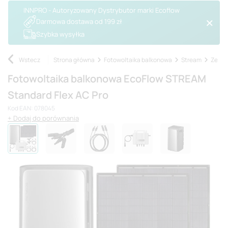
INNPRO - Autoryzowany Dystrybutor marki Ecoflow
Darmowa dostawa od 199 zł
Szybka wysyłka
Wstecz
Strona główna
Fotowoltaika balkonowa
Stream
Zesta
Fotowoltaika balkonowa EcoFlow STREAM
Standard Flex AC Pro
Kod EAN: 078045
+ Dodaj do porównania