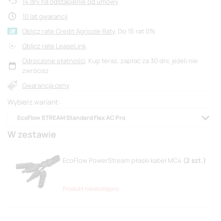
14
dni na odstąpienie od umowy
10 lat gwarancji
Oblicz ratę Credit Agricole Raty
.
Oblicz ratę LeaseLink
.
Odroczone płatności
. Kup teraz, zapłać za 30 dni, jeżeli nie
zwrócisz
Gwarancja ceny
Wybierz wariant
EcoFlow STREAM Standard Flex AC Pro
W zestawie
EcoFlow PowerStream płaski kabel MC4
(
2
szt.)
Produkt niedostępny.