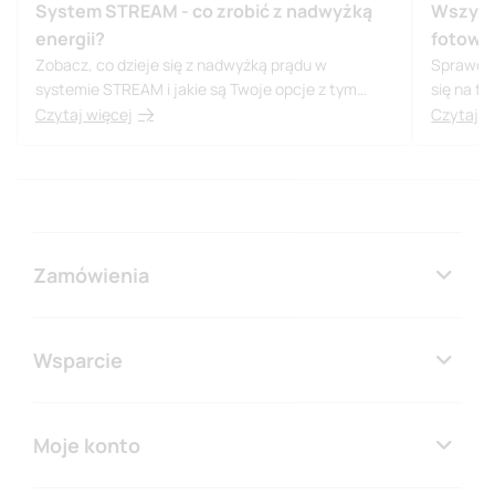
System STREAM - co zrobić z nadwyżką
Wszyst
energii?
fotowo
Zobacz, co dzieje się z nadwyżką prądu w
Sprawdź,
systemie STREAM i jakie są Twoje opcje z tym
się na f
związane.
Czytaj więcej
Czytaj w
Zamówienia
Wsparcie
Moje konto