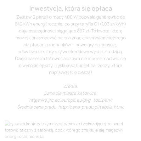
Inwestycja, która się opłaca
Zestaw 2 paneli o mocy 400 W pozwala generować do
842 kWh energii rocznie, co przy taryfie G1 (1,03 zł/kWh)
daje oszczędności sięgające 867 zł. To kwota, którą
możesz przeznaczyć na coś znacznie przyjemniejszego
niż płacenie rachunków – nowe gry na konsolę,
odświeżenie szafy czy weekendowy wypad z rodziną.
Dzięki panelom fotowoltaicznym nie musisz martwić się
o wysokie opłaty i zyskujesz budżet na rzeczy, które
naprawdę Cię cieszą!
Źródła:
Dane dla miasta Katowice:
https://re.jrc.ec.europa.eu/pvg_tools/en/
;
Średnia cena prądu:
http://cena-pradu.pl/tabela.html
;