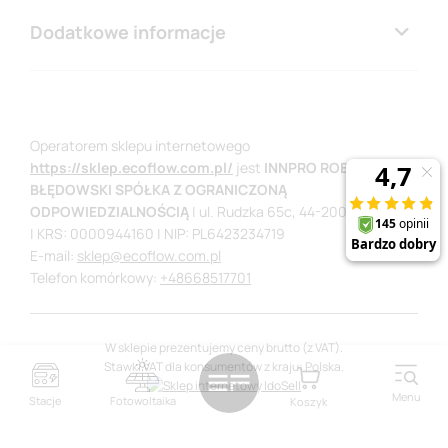
Dodatkowe informacje
Operatorem sklepu internetowego
https://sklep.ecoflow.com.pl/
jest
INNPRO ROBERT
BŁĘDOWSKI SPÓŁKA Z OGRANICZONĄ
ODPOWIEDZIALNOŚCIĄ
|
ul. Rudzka 65c,
44-200
Rybnik
| KRS: 0000944160
| NIP: PL6423234719
E-mail:
sklep@ecoflow.com.pl
Telefon komórkowy:
+48668517701
W sklepie prezentujemy ceny brutto (z VAT).
Stawki VAT dla konsumentów z kraju:
Polska
.
Menu
Stacje
Fotowoltaika
Koszyk