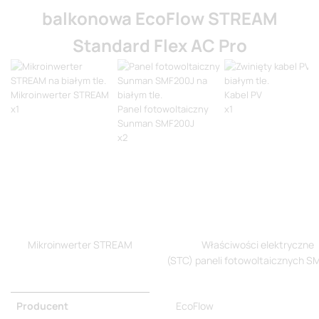
balkonowa EcoFlow STREAM
Standard Flex AC Pro
Mikroinwerter STREAM
Kabel PV
x1
Panel fotowoltaiczny
x1
Sunman SMF200J
x2
Monokrystaliczne (182 mm,
MC4
EcoFlow
200 W
162,3 W
Kabel
half-cell)
przedłużający MC4
Stream AC Pro
34,2 V
Mikroinwerter STREAM
Właściwości elektryczne
ć
60 (6 x 10)
34,2 V
3 m
0,5 m
(STC) paneli fotowoltaicznych 
e
1,92 kWh
6,10 A
1159 x 1026 x 2 mm
6000 cykli do 70%
41,6 V
4,75 A
Producent
EcoFlow
2,6 kg
pojemności