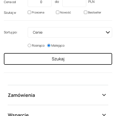
do
PLN
Cena od
Szukaj w
Przecena
Nowość
Bestseller
Cenie
Sortuj po:
Rosnąco
Malejąco
Szukaj
Zamówienia
Wsparcie