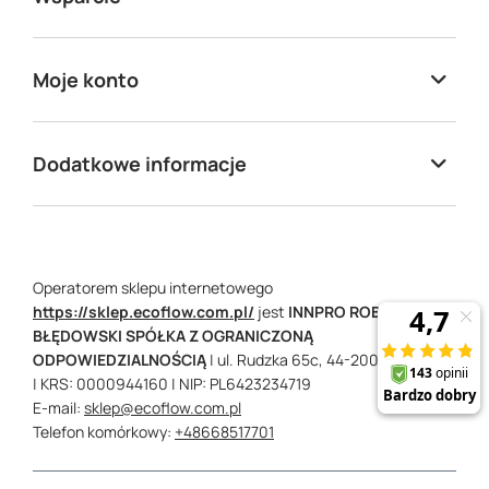
Moje konto
Dodatkowe informacje
Operatorem sklepu internetowego
https://sklep.ecoflow.com.pl/
jest
INNPRO ROBERT
BŁĘDOWSKI SPÓŁKA Z OGRANICZONĄ
ODPOWIEDZIALNOŚCIĄ
|
ul. Rudzka 65c,
44-200
Rybnik
| KRS: 0000944160
| NIP: PL6423234719
E-mail:
sklep@ecoflow.com.pl
Telefon komórkowy:
+48668517701