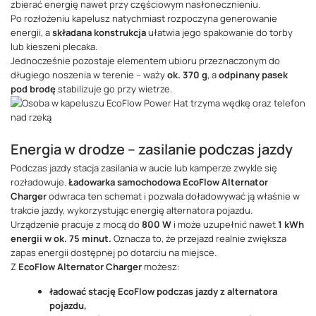
zbierać energię nawet przy częściowym nasłonecznieniu.
Po rozłożeniu kapelusz natychmiast rozpoczyna generowanie
energii, a
składana konstrukcja
ułatwia jego spakowanie do torby
lub kieszeni plecaka.
Jednocześnie pozostaje elementem ubioru przeznaczonym do
długiego noszenia w terenie – waży
ok. 370 g
, a
odpinany pasek
pod brodę
stabilizuje go przy wietrze.
Energia w drodze – zasilanie podczas jazdy
Podczas jazdy stacja zasilania w aucie lub kamperze zwykle się
rozładowuje.
Ładowarka samochodowa EcoFlow Alternator
Charger
odwraca ten schemat i pozwala doładowywać ją właśnie w
trakcie jazdy, wykorzystując energię alternatora pojazdu.
Urządzenie pracuje z mocą do
800 W
i może uzupełnić nawet
1 kWh
energii w ok. 75 minut.
Oznacza to, że przejazd realnie zwiększa
zapas energii dostępnej po dotarciu na miejsce.
Z
EcoFlow Alternator Charger
możesz:
ładować stację EcoFlow podczas jazdy z alternatora
pojazdu,