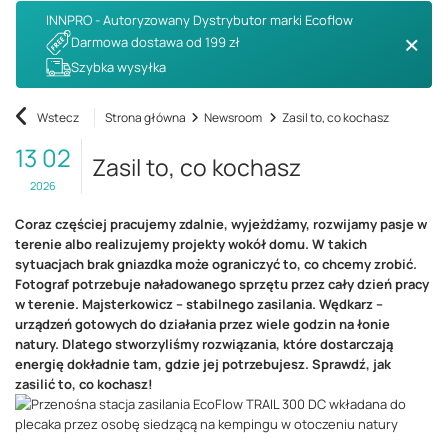
INNPRO - Autoryzowany Dystrybutor marki Ecoflow
Darmowa dostawa od 199 zł
Szybka wysyłka
Wstecz
Strona główna
Newsroom
Zasil to, co kochasz
13 02
Zasil to, co kochasz
2026
Coraz częściej pracujemy zdalnie, wyjeżdżamy, rozwijamy pasje w
terenie albo realizujemy projekty wokół domu. W takich
sytuacjach brak gniazdka może ograniczyć to, co chcemy zrobić.
Fotograf potrzebuje naładowanego sprzętu przez cały dzień pracy
w terenie. Majsterkowicz – stabilnego zasilania. Wędkarz –
urządzeń gotowych do działania przez wiele godzin na łonie
natury. Dlatego stworzyliśmy rozwiązania, które dostarczają
energię dokładnie tam, gdzie jej potrzebujesz. Sprawdź, jak
zasilić to, co kochasz!