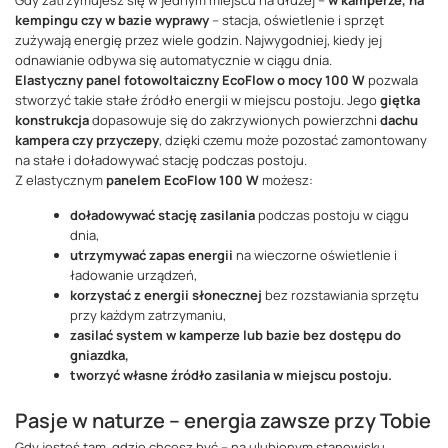
Gdy zatrzymujesz się w jednym miejscu na dłużej –
w kamperze, na
kempingu czy w bazie wyprawy
– stacja, oświetlenie i sprzęt
zużywają energię przez wiele godzin. Najwygodniej, kiedy jej
odnawianie odbywa się automatycznie w ciągu dnia.
Elastyczny panel fotowoltaiczny EcoFlow o mocy 100 W
pozwala
stworzyć takie stałe źródło energii w miejscu postoju. Jego
giętka
konstrukcja
dopasowuje się do zakrzywionych powierzchni
dachu
kampera czy przyczepy
, dzięki czemu może pozostać zamontowany
na stałe i doładowywać stację podczas postoju.
Z elastycznym
panelem EcoFlow 100 W
możesz:
doładowywać stację zasilania
podczas postoju w ciągu
dnia,
utrzymywać zapas energii
na wieczorne oświetlenie i
ładowanie urządzeń,
korzystać z energii słonecznej
bez rozstawiania sprzętu
przy każdym zatrzymaniu,
zasilać system w kamperze lub bazie bez dostępu do
gniazdka,
tworzyć własne źródło zasilania w miejscu postoju.
Pasje w naturze – energia zawsze przy Tobie
Gdy jesteś tam, gdzie chcesz być – na ulubionym stanowisku