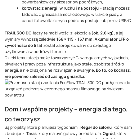
powerbanków czy akcesoriów podróżnych,
korzystać z energii w ruchu i na postoju
– stację możesz
ładować z gniazda samochodowego w trakcie jazdy, z
paneli fotowoltaicznych podczas postoju lub przez USB-C.
TRAIL 300 DC
łączy te możliwości z lekkością (
ok. 2,6 kg
), a jej
wymiary wynoszą zaledwie
166 × 115 × 167 mm. Akumulator LFP o
żywotności do 5 lat
został zaprojektowany do częstego
użytkowania w podróży i terenie.
Dzięki temu stacja może towarzyszyć Ci w regularnych wyjazdach,
biwakach i pracy poza infrastrukturą jako stałe, osobiste źródło
energii, a nie okazjonalne rozwiązanie awaryjne.
Bo to, co kochasz,
nie powinno zależeć od zasięgu gniazdka.
Dom i wspólne projekty – energia dla tego,
co tworzysz
Są projekty, które planujesz tygodniami.
Regał do salonu
, który sam
zbudujesz.
Taras
, który ma być gotowy przed latem.
Ogród
, który