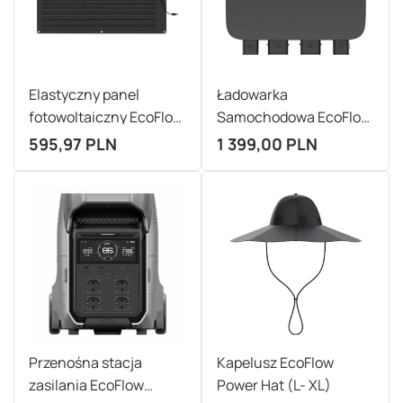
Elastyczny panel
Ładowarka
fotowoltaiczny EcoFlow
Samochodowa EcoFlow
100W
Alternator Charger
595,97 PLN
1 399,00 PLN
800W
Przenośna stacja
Kapelusz EcoFlow
zasilania EcoFlow
Power Hat (L- XL)