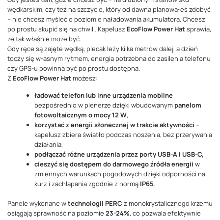
wędkarskim, czy też na szczycie, który od dawna planowałeś zdobyć
– nie chcesz myśleć o poziomie naładowania akumulatora. Chcesz
po prostu skupić się na chwili. Kapelusz
EcoFlow Power Hat
sprawia,
że tak właśnie może być.
Gdy ręce są zajęte wędką, plecak leży kilka metrów dalej, a dzień
toczy się własnym rytmem, energia potrzebna do zasilenia telefonu
czy GPS-u powinna być po prostu dostępna.
Z
EcoFlow Power Hat
możesz:
ładować telefon lub inne urządzenia mobilne
bezpośrednio w plenerze dzięki wbudowanym
panelom
fotowoltaicznym o mocy 12 W
,
korzystać z energii słonecznej w trakcie aktywności
–
kapelusz zbiera światło podczas noszenia, bez przerywania
działania,
podłączać różne urządzenia przez porty USB-A i USB-C,
cieszyć się dostępem do darmowego źródła energii
w
zmiennych warunkach pogodowych dzięki odporności na
kurz i zachlapania zgodnie z normą
IP65
.
Panele wykonane w
technologii PERC
z monokrystalicznego krzemu
osiągają sprawność na poziomie
23-24%
, co pozwala efektywnie