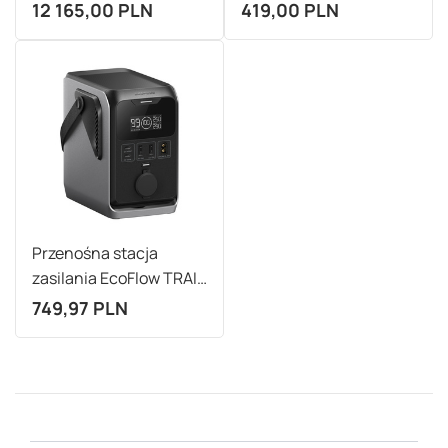
DELTA Pro 3
12 165,00 PLN
419,00 PLN
Przenośna stacja
zasilania EcoFlow TRAIL
300 DC
749,97 PLN