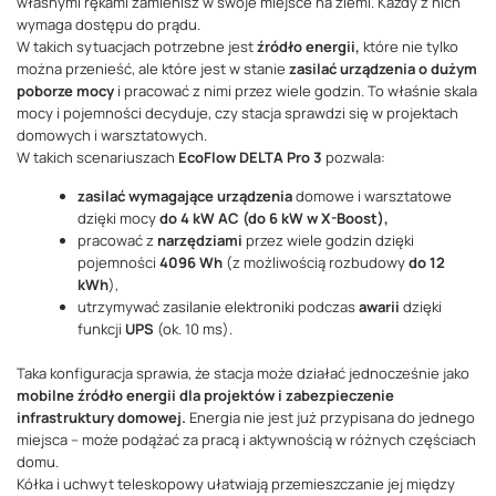
własnymi rękami zamienisz w swoje miejsce na ziemi. Każdy z nich
wymaga dostępu do prądu.
W takich sytuacjach potrzebne jest
źródło energii,
które nie tylko
można przenieść, ale które jest w stanie
zasilać urządzenia o dużym
poborze mocy
i pracować z nimi przez wiele godzin. To właśnie skala
mocy i pojemności decyduje, czy stacja sprawdzi się w projektach
domowych i warsztatowych.
W takich scenariuszach
EcoFlow DELTA Pro 3
pozwala:
zasilać wymagające urządzenia
domowe i warsztatowe
dzięki mocy
do 4 kW AC (do 6 kW w X-Boost),
pracować z
narzędziami
przez wiele godzin dzięki
pojemności
4096 Wh
(z możliwością rozbudowy
do 12
kWh
),
utrzymywać zasilanie elektroniki podczas
awarii
dzięki
funkcji
UPS
(ok. 10 ms).
Taka konfiguracja sprawia, że stacja może działać jednocześnie jako
mobilne źródło energii dla projektów i zabezpieczenie
infrastruktury domowej.
Energia nie jest już przypisana do jednego
miejsca – może podążać za pracą i aktywnością w różnych częściach
domu.
Kółka i uchwyt teleskopowy ułatwiają przemieszczanie jej między