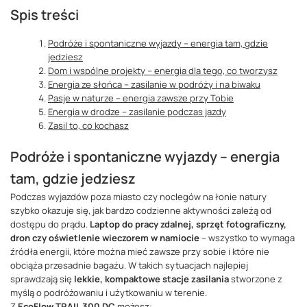
Spis treści
Podróże i spontaniczne wyjazdy – energia tam, gdzie
jedziesz
Dom i wspólne projekty – energia dla tego, co tworzysz
Energia ze słońca – zasilanie w podróży i na biwaku
Pasje w naturze – energia zawsze przy Tobie
Energia w drodze – zasilanie podczas jazdy
Zasil to, co kochasz
Podróże i spontaniczne wyjazdy – energia
tam, gdzie jedziesz
Podczas wyjazdów poza miasto czy noclegów na łonie natury
szybko okazuje się, jak bardzo codzienne aktywności zależą od
dostępu do prądu.
Laptop do pracy zdalnej, sprzęt fotograficzny,
dron czy oświetlenie wieczorem w namiocie
– wszystko to wymaga
źródła energii, które można mieć zawsze przy sobie i które nie
obciąża przesadnie bagażu. W takich sytuacjach najlepiej
sprawdzają się
lekkie, kompaktowe stacje zasilania
stworzone z
myślą o podróżowaniu i użytkowaniu w terenie.
Z
EcoFlow TRAIL 300 DC
możesz: