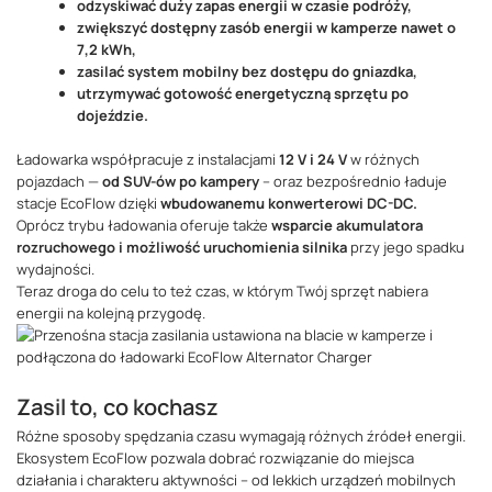
odzyskiwać duży zapas energii w czasie podróży,
zwiększyć dostępny zasób energii w kamperze nawet o
7,2 kWh,
zasilać system mobilny bez dostępu do gniazdka,
utrzymywać gotowość energetyczną sprzętu po
dojeździe.
Ładowarka współpracuje z instalacjami
12 V i 24 V
w różnych
pojazdach —
od SUV-ów po kampery
– oraz bezpośrednio ładuje
stacje EcoFlow dzięki
wbudowanemu konwerterowi DC-DC.
Oprócz trybu ładowania oferuje także
wsparcie akumulatora
rozruchowego i możliwość uruchomienia silnika
przy jego spadku
wydajności.
Teraz droga do celu to też czas, w którym Twój sprzęt nabiera
energii na kolejną przygodę.
Zasil to, co kochasz
Różne sposoby spędzania czasu wymagają różnych źródeł energii.
Ekosystem EcoFlow pozwala dobrać rozwiązanie do miejsca
działania i charakteru aktywności – od lekkich urządzeń mobilnych