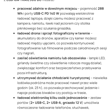
pracować zdalnie w dowolnym miejscu
– pojemność
288
Wh
i porty
USB-C PD 140 W
pozwalają wielokrotnie
ładować laptopa, dzięki czemu możesz pracować z
kampera, namiotu, ławki nad jeziorem czy stolika
piknikowego bez szukania gniazdka,
ładować drona i sprzęt fotograficzny w terenie
–
akumulatory do dronów, aparatów czy kamer możesz
ładować między ujęciami, co pozwala kontynuować
fotografowanie lub filmowanie podczas całodniowych sesji
czy nagrań,
zasilać oświetlenie namiotu lub obozowiska
– lampki LED,
girlandy świetlne czy oświetlenie robocze mogą działać,
zwiększając komfort oraz bezpieczeństwo przebywania
poza infrastrukturą,
utrzymywać działanie chłodziarki turystycznej
– niewielka
lodówka podróżna może pracować nawet przez wiele
godzin (ok. 23 h), co pozwala przechowywać jedzenie i
napoje podczas biwaków czy postoju w trasie,
ładować elektronikę kilku osób jednocześnie
– zestaw
portów (
2× USB-C, 2× USB-A, gniazdo 12 V
) umożliwia
równoczesne ładowanie telefonów, słuchawek,