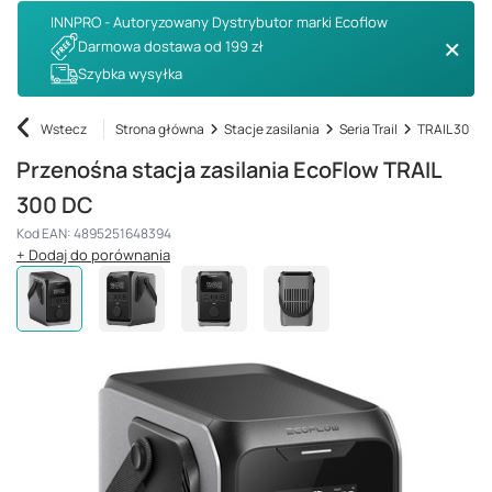
INNPRO - Autoryzowany Dystrybutor marki Ecoflow
Darmowa dostawa od 199 zł
Szybka wysyłka
Wstecz
Strona główna
Stacje zasilania
Seria Trail
TRAIL 300 D
Przenośna stacja zasilania EcoFlow TRAIL
300 DC
Kod EAN: 4895251648394
+ Dodaj do porównania