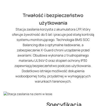
Trwałość i bezpieczeństwo
użytkowania
Stacja zasilania korzysta z akumulatora LFP, który
oferuje żywotność do 5 lat i pracuje pod stałą kontrolą
systemu monitorującego. Technologia BMS SOC
Balancing dba o optymalne ładowanie, a
zabezpieczenie X-Guard chroni urządzenie przed
awariami. Obudowa wykonana z trudnopalnego
materiału UL94V-0 oraz stopień ochrony IP30
zapewniają bezpieczeństwo podczas użytkowania.
Dodatkowo istnieje możliwość dokupienia
wodoodpornej torby, przydatnej w wymagających
warunkach terenowych.
Specyfikacja
5 V ⎓ 2,4 A, 12 W na port, 24 W
9/12/15 V ⎓ 3 A, 20/28 V ⎓ 5 A,
19,2 V⎓
Od 0°C do 45°C