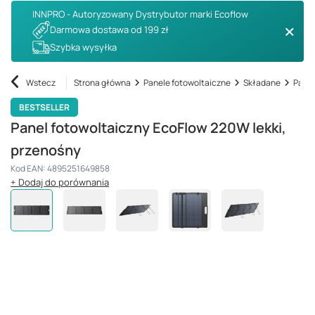
INNPRO - Autoryzowany Dystrybutor marki Ecoflow
Darmowa dostawa od 199 zł
Szybka wysyłka
Wstecz
Strona główna
Panele fotowoltaiczne
Składane
Panel
BESTSELLER
Panel fotowoltaiczny EcoFlow 220W lekki,
przenośny
Kod EAN: 4895251649858
+ Dodaj do porównania