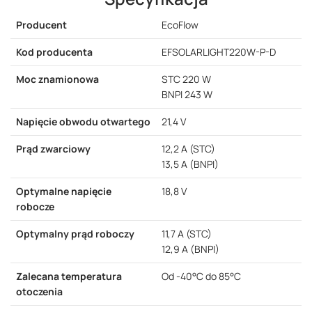
Producent
EcoFlow
Kod producenta
EFSOLARLIGHT220W-P-D
Moc znamionowa
STC 220 W
BNPI 243 W
Napięcie obwodu otwartego
21,4 V
Prąd zwarciowy
12,2 A (STC)
13,5 A (BNPI)
Optymalne napięcie
18,8 V
robocze
Optymalny prąd roboczy
11,7 A (STC)
12,9 A (BNPI)
Zalecana temperatura
Od -40°C do 85°C
otoczenia