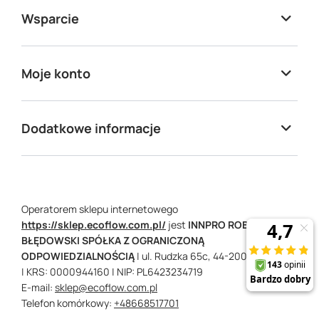
Wsparcie
Moje konto
Dodatkowe informacje
Operatorem sklepu internetowego
https://sklep.ecoflow.com.pl/
jest
INNPRO ROBERT
BŁĘDOWSKI SPÓŁKA Z OGRANICZONĄ
ODPOWIEDZIALNOŚCIĄ
|
ul. Rudzka 65c,
44-200
Rybnik
| KRS: 0000944160
| NIP: PL6423234719
E-mail:
sklep@ecoflow.com.pl
Telefon komórkowy:
+48668517701