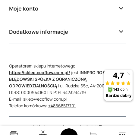
Moje konto
Dodatkowe informacje
Operatorem sklepu internetowego
https://sklep.ecoflow.com.pl/
jest
INNPRO ROBERT
BŁĘDOWSKI SPÓŁKA Z OGRANICZONĄ
ODPOWIEDZIALNOŚCIĄ
|
ul. Rudzka 65c,
44-200
Rybnik
| KRS: 0000944160
| NIP: PL6423234719
E-mail:
sklep@ecoflow.com.pl
Telefon komórkowy:
+48668517701
W sklepie prezentujemy ceny brutto (z VAT).
Stawki VAT dla konsumentów z kraju:
Polska
.