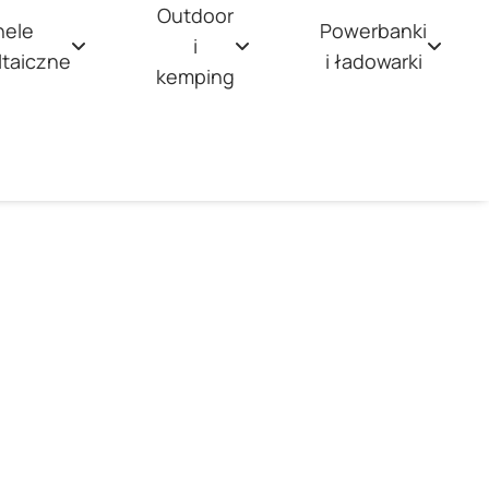
Outdoor
nele
Powerbanki
i
ltaiczne
i ładowarki
kemping