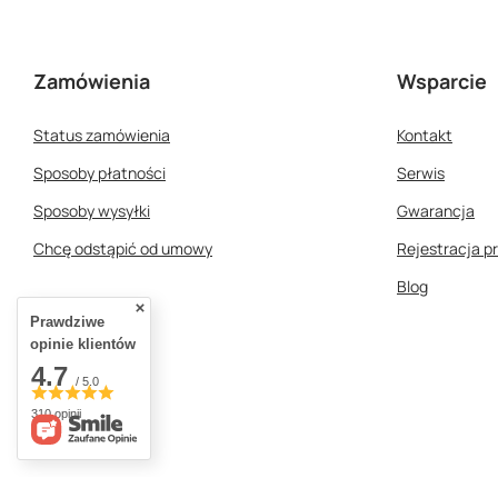
innych wygód, które
energii.
jeszcze jakiś czas temu nie
były tak łatwo dostępne
Zamówienia
Wsparcie
dla miłośników
caravaningu. Dowiedz się,
czym jest Power Kits i
Status zamówienia
Kontakt
dlaczego warto się nim
Sposoby płatności
Serwis
zainteresować.
Sposoby wysyłki
Gwarancja
Chcę odstąpić od umowy
Rejestracja p
Blog
Prawdziwe
opinie klientów
4.7
/ 5.0
310 opinii