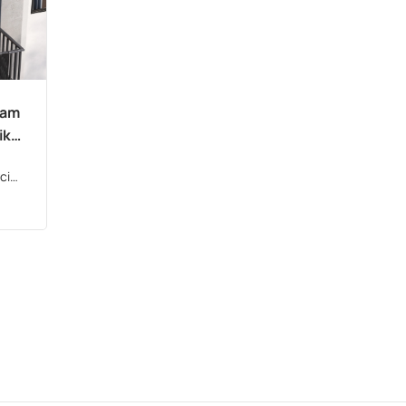
eam
iki
cia
ie
ą.
óry
du,