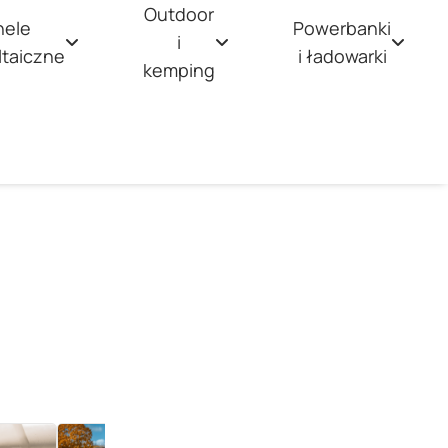
Outdoor
nele
Powerbanki
i
ltaiczne
i ładowarki
kemping