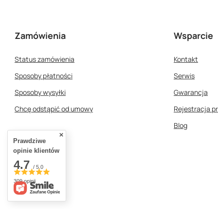
Zamówienia
Wsparcie
Status zamówienia
Kontakt
Sposoby płatności
Serwis
Sposoby wysyłki
Gwarancja
Chcę odstąpić od umowy
Rejestracja p
Blog
Prawdziwe
opinie klientów
4.7
/ 5.0
309 opinii