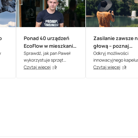
o
Ponad 40 urządzeń
Zasilanie zawsze 
EcoFlow w mieszkaniu:
głową – poznaj
z
y
wywiad z panem
Sprawdź, jak pan Paweł
EcoFlow Power Ha
Odkryj możliwości
wykorzystuje sprzęt
innowacyjnego kapelu
Pawłem, pasjonatem
otów
EcoFlow i zainspiruj się jego
EcoFlow Power Hat!
Czytaj więcej
Czytaj więcej
naszych produktów i
historią!
aktywnym członkiem
grupy na Facebooku