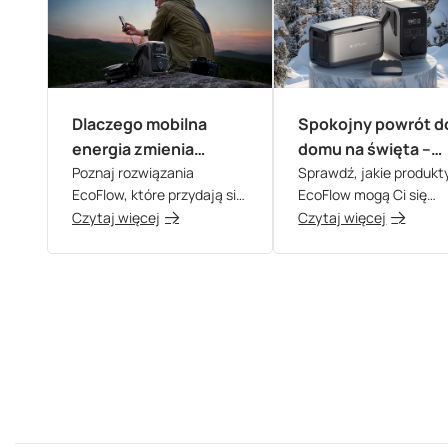
Dlaczego mobilna
Spokojny powrót d
energia zmienia
domu na święta –
sposób, w jaki
Poznaj rozwiązania
podróż bez stresu 
Sprawdź, jakie produkt
EcoFlow, które przydają się
EcoFlow mogą Ci się
podróżujemy?
EcoFlow
podczas podróży!
przydać podczas powr
Czytaj więcej
Czytaj więcej
do domu na święta i nie
tylko!