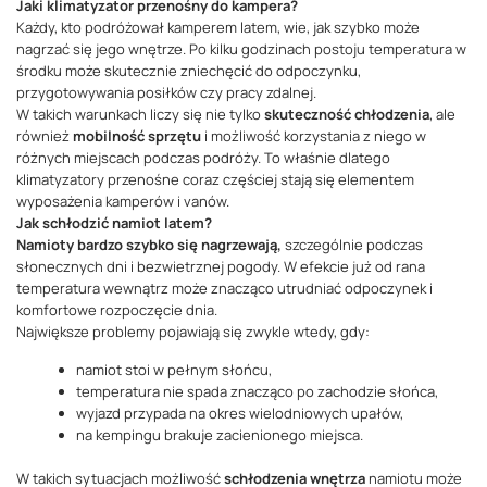
Jaki klimatyzator przenośny do kampera?
Każdy, kto podróżował kamperem latem, wie, jak szybko może
nagrzać się jego wnętrze. Po kilku godzinach postoju temperatura w
środku może skutecznie zniechęcić do odpoczynku,
przygotowywania posiłków czy pracy zdalnej.
W takich warunkach liczy się nie tylko
skuteczność chłodzenia
, ale
również
mobilność sprzętu
i możliwość korzystania z niego w
różnych miejscach podczas podróży. To właśnie dlatego
klimatyzatory przenośne coraz częściej stają się elementem
wyposażenia kamperów i vanów.
Jak schłodzić namiot latem?
Namioty bardzo szybko się nagrzewają,
szczególnie podczas
słonecznych dni i bezwietrznej pogody. W efekcie już od rana
temperatura wewnątrz może znacząco utrudniać odpoczynek i
komfortowe rozpoczęcie dnia.
Największe problemy pojawiają się zwykle wtedy, gdy:
namiot stoi w pełnym słońcu,
temperatura nie spada znacząco po zachodzie słońca,
wyjazd przypada na okres wielodniowych upałów,
na kempingu brakuje zacienionego miejsca.
W takich sytuacjach możliwość
schłodzenia wnętrza
namiotu może