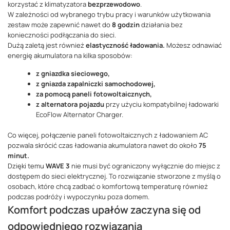
korzystać z klimatyzatora
bezprzewodowo
.
W zależności od wybranego trybu pracy i warunków użytkowania
zestaw może zapewnić nawet do
8 godzin
działania bez
konieczności podłączania do sieci.
Dużą zaletą jest również
elastyczność ładowania.
Możesz odnawiać
energię akumulatora na kilka sposobów:
z gniazdka sieciowego,
z gniazda zapalniczki samochodowej,
za pomocą paneli fotowoltaicznych,
z alternatora pojazdu
przy użyciu kompatybilnej ładowarki
EcoFlow Alternator Charger.
Co więcej, połączenie paneli fotowoltaicznych z ładowaniem AC
pozwala skrócić czas ładowania akumulatora nawet do około
75
minut.
Dzięki temu
WAVE 3
nie musi być ograniczony wyłącznie do miejsc z
dostępem do sieci elektrycznej. To rozwiązanie stworzone z myślą o
osobach, które chcą zadbać o komfortową temperaturę również
podczas podróży i wypoczynku poza domem.
Komfort podczas upałów zaczyna się od
odpowiedniego rozwiązania