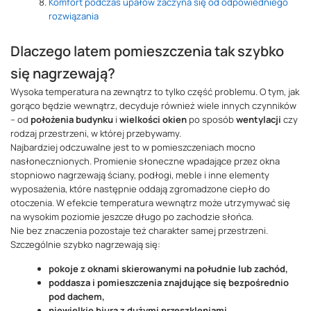
Komfort podczas upałów zaczyna się od odpowiedniego
rozwiązania
Dlaczego latem pomieszczenia tak szybko
się nagrzewają?
Wysoka temperatura na zewnątrz to tylko część problemu. O tym, jak
gorąco będzie wewnątrz, decyduje również wiele innych czynników
– od
położenia budynku
i
wielkości okien
po sposób
wentylacji
czy
rodzaj przestrzeni, w której przebywamy.
Najbardziej odczuwalne jest to w pomieszczeniach mocno
nasłonecznionych. Promienie słoneczne wpadające przez okna
stopniowo nagrzewają ściany, podłogi, meble i inne elementy
wyposażenia, które następnie oddają zgromadzone ciepło do
otoczenia. W efekcie temperatura wewnątrz może utrzymywać się
na wysokim poziomie jeszcze długo po zachodzie słońca.
Nie bez znaczenia pozostaje też charakter samej przestrzeni.
Szczególnie szybko nagrzewają się:
pokoje z oknami skierowanymi na południe lub zachód,
poddasza i pomieszczenia znajdujące się bezpośrednio
pod dachem,
niewielkie biura z dużymi przeszkleniami,