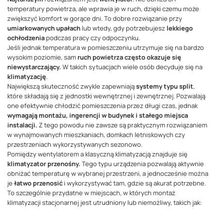
temperatury powietrza, ale wprawia je w ruch, dzięki czemu może
zwiększyć komfort w gorące dni. To dobre rozwiązanie przy
umiarkowanych upałach
lub wtedy, gdy potrzebujesz
lekkiego
ochłodzenia
podczas pracy czy odpoczynku.
Jeśli jednak temperatura w pomieszczeniu utrzymuje się na bardzo
wysokim poziomie, sam
ruch powietrza często okazuje się
niewystarczający.
W takich sytuacjach wiele osób decyduje się na
klimatyzację
.
Największą skuteczność zwykle zapewniają
systemy typu split
,
które składają się z jednostki wewnętrznej i zewnętrznej. Pozwalają
one efektywnie chłodzić pomieszczenia przez długi czas, jednak
wymagają montażu, ingerencji w budynek i stałego miejsca
instalacji.
Z tego powodu nie zawsze są praktycznym rozwiązaniem
w wynajmowanych mieszkaniach, domkach letniskowych czy
przestrzeniach wykorzystywanych sezonowo.
Pomiędzy wentylatorem a klasyczną klimatyzacją znajduje się
klimatyzator przenośny.
Tego typu urządzenia pozwalają aktywnie
obniżać temperaturę w wybranej przestrzeni, a jednocześnie można
je
łatwo przenosić
i wykorzystywać tam, gdzie są akurat potrzebne.
To szczególnie przydatne w miejscach, w których montaż
klimatyzacji stacjonarnej jest utrudniony lub niemożliwy, takich jak: