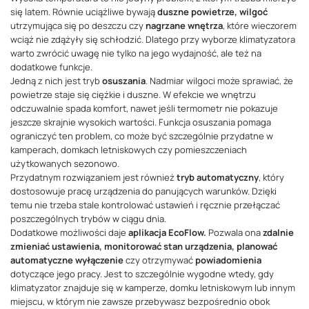
się latem. Równie uciążliwe bywają
duszne powietrze, wilgoć
utrzymująca się po deszczu czy
nagrzane wnętrza
, które wieczorem
wciąż nie zdążyły się schłodzić. Dlatego przy wyborze klimatyzatora
warto zwrócić uwagę nie tylko na jego wydajność, ale też na
dodatkowe funkcje.
Jedną z nich jest tryb
osuszania
. Nadmiar wilgoci może sprawiać, że
powietrze staje się ciężkie i duszne. W efekcie we wnętrzu
odczuwalnie spada komfort, nawet jeśli termometr nie pokazuje
jeszcze skrajnie wysokich wartości. Funkcja osuszania pomaga
ograniczyć ten problem, co może być szczególnie przydatne w
kamperach, domkach letniskowych czy pomieszczeniach
użytkowanych sezonowo.
Przydatnym rozwiązaniem jest również
tryb automatyczny
, który
dostosowuje pracę urządzenia do panujących warunków. Dzięki
temu nie trzeba stale kontrolować ustawień i ręcznie przełączać
poszczególnych trybów w ciągu dnia.
Dodatkowe możliwości daje
aplikacja EcoFlow.
Pozwala ona
zdalnie
zmieniać ustawienia, monitorować stan urządzenia, planować
automatyczne wyłączenie
czy otrzymywać
powiadomienia
dotyczące jego pracy. Jest to szczególnie wygodne wtedy, gdy
klimatyzator znajduje się w kamperze, domku letniskowym lub innym
miejscu, w którym nie zawsze przebywasz bezpośrednio obok