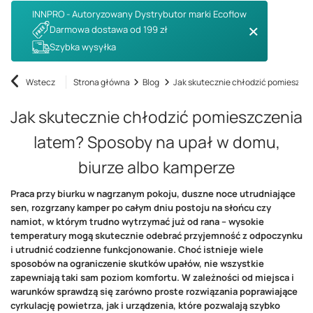
INNPRO - Autoryzowany Dystrybutor marki Ecoflow
Darmowa dostawa od 199 zł
Szybka wysyłka
Wstecz
Strona główna
Blog
Jak skutecznie chłodzić pomieszcze
Jak skutecznie chłodzić pomieszczenia
latem? Sposoby na upał w domu,
biurze albo kamperze
Praca przy biurku w nagrzanym pokoju, duszne noce utrudniające
sen, rozgrzany kamper po całym dniu postoju na słońcu czy
namiot, w którym trudno wytrzymać już od rana – wysokie
temperatury mogą skutecznie odebrać przyjemność z odpoczynku
i utrudnić codzienne funkcjonowanie. Choć istnieje wiele
sposobów na ograniczenie skutków upałów, nie wszystkie
zapewniają taki sam poziom komfortu. W zależności od miejsca i
warunków sprawdzą się zarówno proste rozwiązania poprawiające
cyrkulację powietrza, jak i urządzenia, które pozwalają szybko