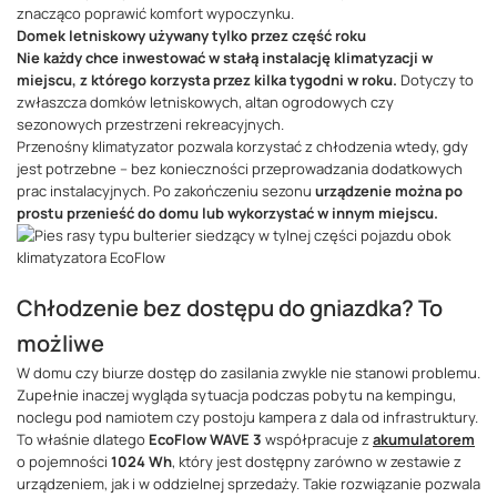
znacząco poprawić komfort wypoczynku.
Domek letniskowy używany tylko przez część roku
Nie każdy chce inwestować w stałą instalację klimatyzacji w
miejscu, z którego korzysta przez kilka tygodni w roku.
Dotyczy to
zwłaszcza domków letniskowych, altan ogrodowych czy
sezonowych przestrzeni rekreacyjnych.
Przenośny klimatyzator pozwala korzystać z chłodzenia wtedy, gdy
jest potrzebne – bez konieczności przeprowadzania dodatkowych
prac instalacyjnych. Po zakończeniu sezonu
urządzenie można po
prostu przenieść do domu lub wykorzystać w innym miejscu.
Chłodzenie bez dostępu do gniazdka? To
możliwe
W domu czy biurze dostęp do zasilania zwykle nie stanowi problemu.
Zupełnie inaczej wygląda sytuacja podczas pobytu na kempingu,
noclegu pod namiotem czy postoju kampera z dala od infrastruktury.
To właśnie dlatego
EcoFlow WAVE 3
współpracuje z
akumulatorem
o pojemności
1024 Wh
, który jest dostępny zarówno w zestawie z
urządzeniem, jak i w oddzielnej sprzedaży. Takie rozwiązanie pozwala