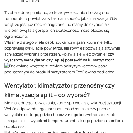
powietrza.
Trzeba jednak pamiętać, że te aktywności nie obniżają one
temperatury powietrza w taki sam sposób jak klimatyzacja. Gdy
wnętrze jest już mocno nagrzane lub mamy do czynienia z
wielodniową falą gorąca, ich skuteczność może okazać się
ograniczona.
Właśnie dlatego wiele osób szuka rozwiązań, które nie tylko
poprawiają cyrkulację powietrza, ale również pozwalają aktywnie
schładzać wybraną przestrzeń. Pojawia się więc pytanie:
czy
wystarczy wentylator, czy lepiej postawić na klimatyzator?
Wentylator, klimatyzator przenośny czy
klimatyzacja split – co wybrać?
Nie ma jednego rozwiązania, które sprawdzi się w każdej sytuacji.
Wybór odpowiedniego sposobu chłodzenia zależy przede
wszystkim od tego, gdzie chcesz z niego korzystać, jak często
zmagasz się z wysokimi temperaturami i jakiego poziomu komfortu
oczekujesz.
Najtańszym
rozwiązaniem jest
wentylator
. Nie obniża on