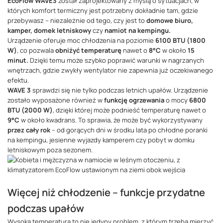
EcoFlow WAVE
3
został zaprojektowany z myślą o sytuacjach, w
których komfort termiczny jest potrzebny dokładnie tam, gdzie
przebywasz – niezależnie od tego, czy jest to
domowe biuro,
kamper, domek letniskowy
czy
namiot na kempingu.
Urządzenie oferuje moc chłodzenia na poziomie
6100 BTU (1800
W)
, co pozwala
obniżyć temperaturę
nawet o
8°C
w około
15
minut.
Dzięki temu może szybko poprawić warunki w nagrzanych
wnętrzach, gdzie zwykły wentylator nie zapewnia już oczekiwanego
efektu.
WAVE 3
sprawdzi się nie tylko podczas letnich upałów. Urządzenie
zostało wyposażone również w
funkcję ogrzewania
o mocy
6800
BTU (2000 W)
, dzięki której może podnieść temperaturę nawet o
9°C
w około kwadrans. To sprawia, że może być wykorzystywany
przez cały rok
– od gorących dni w środku lata po chłodne poranki
na kempingu, jesienne wyjazdy kamperem czy pobyt w domku
letniskowym poza sezonem.
Więcej niż chłodzenie – funkcje przydatne
podczas upałów
Wysoka temperatura to nie jedyny problem, z którym trzeba mierzyć