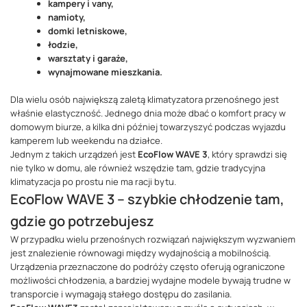
kampery i vany,
namioty,
domki letniskowe,
łodzie,
warsztaty i garaże,
wynajmowane mieszkania.
Dla wielu osób największą zaletą klimatyzatora przenośnego jest
właśnie elastyczność. Jednego dnia może dbać o komfort pracy w
domowym biurze, a kilka dni później towarzyszyć podczas wyjazdu
kamperem lub weekendu na działce.
Jednym z takich urządzeń jest
EcoFlow WAVE 3
, który sprawdzi się
nie tylko w domu, ale również wszędzie tam, gdzie tradycyjna
klimatyzacja po prostu nie ma racji bytu.
EcoFlow WAVE 3 – szybkie chłodzenie tam,
gdzie go potrzebujesz
W przypadku wielu przenośnych rozwiązań największym wyzwaniem
jest znalezienie równowagi między wydajnością a mobilnością.
Urządzenia przeznaczone do podróży często oferują ograniczone
możliwości chłodzenia, a bardziej wydajne modele bywają trudne w
transporcie i wymagają stałego dostępu do zasilania.