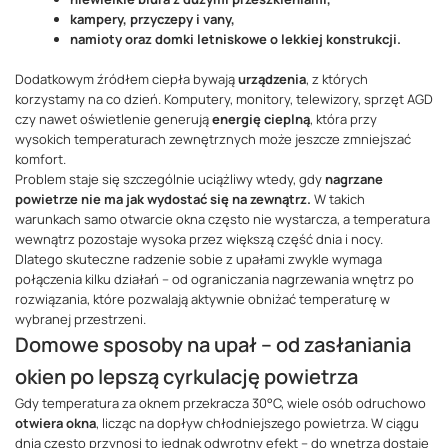
kampery, przyczepy i vany,
namioty oraz domki letniskowe o lekkiej konstrukcji.
Dodatkowym źródłem ciepła bywają
urządzenia
, z których
korzystamy na co dzień. Komputery, monitory, telewizory, sprzęt AGD
czy nawet oświetlenie generują
energię cieplną
, która przy
wysokich temperaturach zewnętrznych może jeszcze zmniejszać
komfort.
Problem staje się szczególnie uciążliwy wtedy, gdy
nagrzane
powietrze nie ma jak wydostać się na zewnątrz.
W takich
warunkach samo otwarcie okna często nie wystarcza, a temperatura
wewnątrz pozostaje wysoka przez większą część dnia i nocy.
Dlatego skuteczne radzenie sobie z upałami zwykle wymaga
połączenia kilku działań – od ograniczania nagrzewania wnętrz po
rozwiązania, które pozwalają aktywnie obniżać temperaturę w
wybranej przestrzeni.
Domowe sposoby na upał – od zasłaniania
okien po lepszą cyrkulację powietrza
Gdy temperatura za oknem przekracza 30°C, wiele osób odruchowo
otwiera okna
, licząc na dopływ chłodniejszego powietrza. W ciągu
dnia często przynosi to jednak odwrotny efekt – do wnętrza dostaje