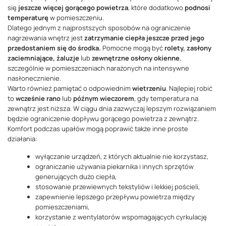
się
jeszcze więcej gorącego powietrza
, które dodatkowo
podnosi
temperaturę
w pomieszczeniu.
Dlatego jednym z najprostszych sposobów na ograniczenie
nagrzewania wnętrz jest
zatrzymanie ciepła jeszcze przed jego
przedostaniem się do środka.
Pomocne mogą być
rolety, zasłony
zaciemniające, żaluzje
lub
zewnętrzne osłony okienne
,
szczególnie w pomieszczeniach narażonych na intensywne
nasłonecznienie.
Warto również pamiętać o odpowiednim
wietrzeniu
. Najlepiej robić
to
wcześnie rano
lub
późnym wieczorem
, gdy temperatura na
zewnątrz jest niższa. W ciągu dnia zazwyczaj lepszym rozwiązaniem
będzie ograniczenie dopływu gorącego powietrza z zewnątrz.
Komfort podczas upałów mogą poprawić także inne proste
działania:
wyłączanie urządzeń, z których aktualnie nie korzystasz,
ograniczanie używania piekarnika i innych sprzętów
generujących dużo ciepła,
stosowanie przewiewnych tekstyliów i lekkiej pościeli,
zapewnienie lepszego przepływu powietrza między
pomieszczeniami,
korzystanie z wentylatorów wspomagających cyrkulację