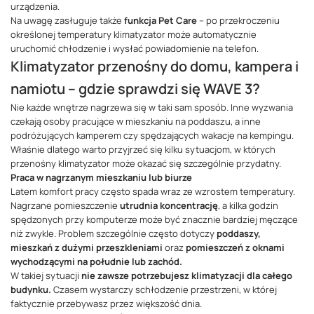
urządzenia.
Na uwagę zasługuje także
funkcja Pet Care
– po przekroczeniu
określonej temperatury klimatyzator może automatycznie
uruchomić chłodzenie i wysłać powiadomienie na telefon.
Klimatyzator przenośny do domu, kampera i
namiotu – gdzie sprawdzi się WAVE 3?
Nie każde wnętrze nagrzewa się w taki sam sposób. Inne wyzwania
czekają osoby pracujące w mieszkaniu na poddaszu, a inne
podróżujących kamperem czy spędzających wakacje na kempingu.
Właśnie dlatego warto przyjrzeć się kilku sytuacjom, w których
przenośny klimatyzator może okazać się szczególnie przydatny.
Praca w nagrzanym mieszkaniu lub biurze
Latem komfort pracy często spada wraz ze wzrostem temperatury.
Nagrzane pomieszczenie
utrudnia koncentrację
, a kilka godzin
spędzonych przy komputerze może być znacznie bardziej męczące
niż zwykle. Problem szczególnie często dotyczy
poddaszy,
mieszkań z dużymi przeszkleniami
oraz
pomieszczeń z oknami
wychodzącymi na południe lub zachód.
W takiej sytuacji
nie zawsze potrzebujesz klimatyzacji dla całego
budynku.
Czasem wystarczy schłodzenie przestrzeni, w której
faktycznie przebywasz przez większość dnia.