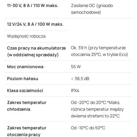
11-30 V, 8 A / 110 W maks.
Zasilanie DC (gniazdo
samochodowe)
12 V/24 V, 8 A / 100 W maks.
Wydajność robocza
Ok. 39 h (przy temperaturze
Czas pracy na akumulatorze
otoczenia 25°C, w trybie Eco)
(w oddzielnej sprzedaży)
Moc znamionowa
55 W
Poziom hałasu
< 38,5 dB
Klasa szczelności
IPX4
Zakres temperatur
Od -20°C do 20°C *Maks.
chłodzenia
różnica temperatur między
dwiema strefami to 22°C.
Zakres temperatur
Od -10°C do 50°C
otoczenia pracy