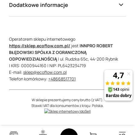
Dodatkowe informacje
Operatorem sklepu internetowego
https://sklep.ecoflow.com.pl/
jest
INNPRO ROBERT
BŁĘDOWSKI SPÓŁKA Z OGRANICZONĄ
ODPOWIEDZIALNOŚCIĄ
|
ul. Rudzka 65c,
44-200
Rybnik
| KRS: 0000944160
| NIP: PL6423234719
E-mail:
sklep@ecoflow.com.pl
Telefon komórkowy:
+48668517701
W sklepie prezentujemy ceny brutto (z VAT).
Stawki VAT dla konsumentów z kraju:
Polska
.