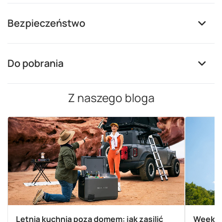
Bezpieczeństwo
Do pobrania
Z naszego bloga
Letnia kuchnia poza domem: jak zasilić
Weekend