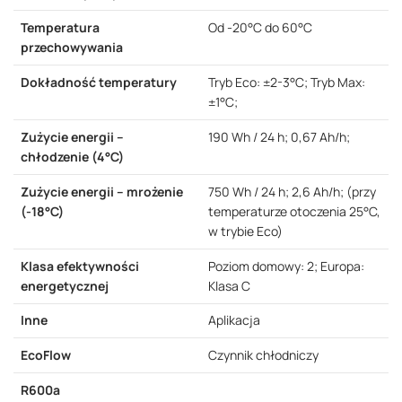
Temperatura
Od -20°C do 60°C
przechowywania
Dokładność temperatury
Tryb Eco: ±2-3°C; Tryb Max:
±1°C;
Zużycie energii –
190 Wh / 24 h; 0,67 Ah/h;
chłodzenie (4°C)
Zużycie energii – mrożenie
750 Wh / 24 h; 2,6 Ah/h; (przy
(-18°C)
temperaturze otoczenia 25°C,
w trybie Eco)
Klasa efektywności
Poziom domowy: 2; Europa:
energetycznej
Klasa C
Inne
Aplikacja
EcoFlow
Czynnik chłodniczy
R600a