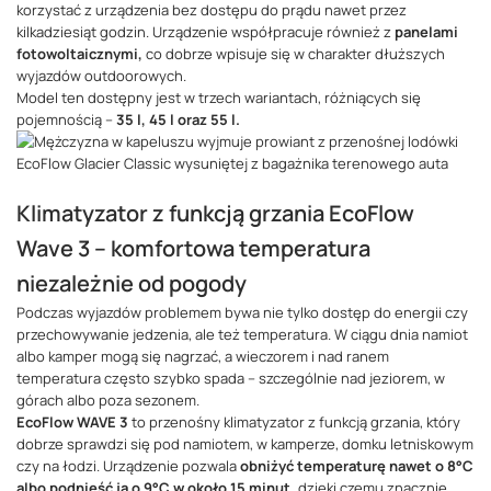
korzystać z urządzenia bez dostępu do prądu nawet przez
kilkadziesiąt godzin. Urządzenie współpracuje również z
panelami
fotowoltaicznymi,
co dobrze wpisuje się w charakter dłuższych
wyjazdów outdoorowych.
Model ten dostępny jest w trzech wariantach, różniących się
pojemnością –
35 l, 45 l oraz 55 l.
Klimatyzator z funkcją grzania EcoFlow
Wave 3 – komfortowa temperatura
niezależnie od pogody
Podczas wyjazdów problemem bywa nie tylko dostęp do energii czy
przechowywanie jedzenia, ale też temperatura. W ciągu dnia namiot
albo kamper mogą się nagrzać, a wieczorem i nad ranem
temperatura często szybko spada – szczególnie nad jeziorem, w
górach albo poza sezonem.
EcoFlow WAVE 3
to przenośny klimatyzator z funkcją grzania, który
dobrze sprawdzi się pod namiotem, w kamperze, domku letniskowym
czy na łodzi. Urządzenie pozwala
obniżyć temperaturę nawet o 8°C
albo podnieść ją o 9°C w około 15 minut,
dzięki czemu znacznie