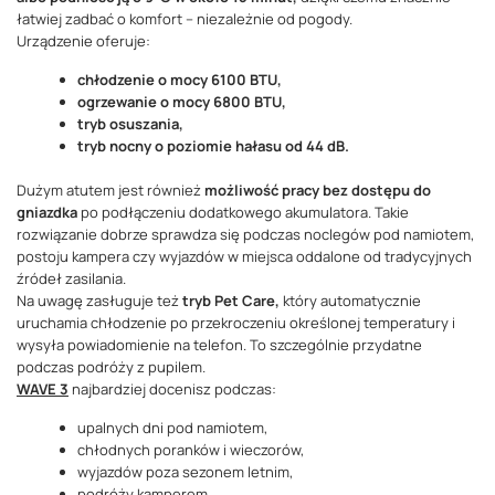
łatwiej zadbać o komfort – niezależnie od pogody.
Urządzenie oferuje:
chłodzenie o mocy 6100 BTU,
ogrzewanie o mocy 6800 BTU,
tryb osuszania,
tryb nocny o poziomie hałasu od 44 dB.
Dużym atutem jest również
możliwość pracy bez dostępu do
gniazdka
po podłączeniu dodatkowego akumulatora. Takie
rozwiązanie dobrze sprawdza się podczas noclegów pod namiotem,
postoju kampera czy wyjazdów w miejsca oddalone od tradycyjnych
źródeł zasilania.
Na uwagę zasługuje też
tryb Pet Care,
który automatycznie
uruchamia chłodzenie po przekroczeniu określonej temperatury i
wysyła powiadomienie na telefon. To szczególnie przydatne
podczas podróży z pupilem.
WAVE 3
najbardziej docenisz podczas:
upalnych dni pod namiotem,
chłodnych poranków i wieczorów,
wyjazdów poza sezonem letnim,
podróży kamperem,