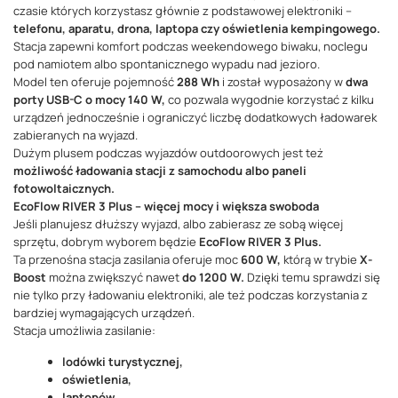
czasie których korzystasz głównie z podstawowej elektroniki –
telefonu, aparatu, drona, laptopa czy oświetlenia kempingowego.
Stacja zapewni komfort podczas weekendowego biwaku, noclegu
pod namiotem albo spontanicznego wypadu nad jezioro.
Model ten oferuje pojemność
288 Wh
i został wyposażony w
dwa
porty USB-C o mocy 140 W,
co pozwala wygodnie korzystać z kilku
urządzeń jednocześnie i ograniczyć liczbę dodatkowych ładowarek
zabieranych na wyjazd.
Dużym plusem podczas wyjazdów outdoorowych jest też
możliwość ładowania stacji z samochodu albo paneli
fotowoltaicznych.
EcoFlow RIVER 3 Plus – więcej mocy i większa swoboda
Jeśli planujesz dłuższy wyjazd, albo zabierasz ze sobą więcej
sprzętu, dobrym wyborem będzie
EcoFlow RIVER 3 Plus.
Ta przenośna stacja zasilania oferuje moc
600 W,
którą w trybie
X-
Boost
można zwiększyć nawet
do 1200 W.
Dzięki temu sprawdzi się
nie tylko przy ładowaniu elektroniki, ale też podczas korzystania z
bardziej wymagających urządzeń.
Stacja umożliwia zasilanie:
lodówki turystycznej,
oświetlenia,
laptopów,