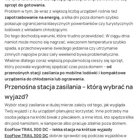
sprzęt do gotowania.
Problem w tym, że wraz z większą liczbą urządzeń rośnie też
zapotrzebowanie na energię,
a kilka dni poza domem szybko
pokazuje ograniczenia klasycznych powerbanków czy turystycznych
lodówek z wkładami chłodzącymi.
Do tego dochodzą warunki, które trudno przewidzieć. W ciągu dnia
namiot może mocno się nagrzać, wieczorem temperatura szybko
spada, a przechowywanie świeżego jedzenia czy utrzymanie
zimnych napojów przez cały weekend bywa problematyczne.
Właśnie dlatego coraz większą popularnością cieszy się sprzęt,
który pozwala wygodniej spędzać czas poza domem –
od
przenośnych stacji zasilania po mobilne lodówki i kompaktowe
urządzenia do chłodzenia lub ogrzewania.
Przenośna stacja zasilania – którą wybrać na
wyjazd?
Wybór stacji zasilania w dużej mierze zależy od tego, jak wygląda
Twój wyjazd i z ilu urządzeń planujesz korzystać. Inne potrzeby ma
osoba jadąca na krótki biwak z plecakiem, a inne ktoś, kto spędza kilka
dni pod namiotem, w kamperze albo pracuje zdalnie poza domem.
EcoFlow TRAIL 300 DC – lekka stacja na krótsze wyjazdy
EcoFlow TRAIL 300 DC
dobrze sprawdzi się podczas wyjazdów,w