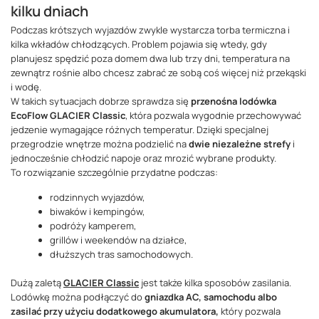
kilku dniach
Podczas krótszych wyjazdów zwykle wystarcza torba termiczna i
kilka wkładów chłodzących. Problem pojawia się wtedy, gdy
planujesz spędzić poza domem dwa lub trzy dni, temperatura na
zewnątrz rośnie albo chcesz zabrać ze sobą coś więcej niż przekąski
i wodę.
W takich sytuacjach dobrze sprawdza się
przenośna lodówka
EcoFlow GLACIER Classic
, która pozwala wygodnie przechowywać
jedzenie wymagające różnych temperatur. Dzięki specjalnej
przegrodzie wnętrze można podzielić na
dwie niezależne strefy
i
jednocześnie chłodzić napoje oraz mrozić wybrane produkty.
To rozwiązanie szczególnie przydatne podczas:
rodzinnych wyjazdów,
biwaków i kempingów,
podróży kamperem,
grillów i weekendów na działce,
dłuższych tras samochodowych.
Dużą zaletą
GLACIER Classic
jest także kilka sposobów zasilania.
Lodówkę można podłączyć do
gniazdka AC, samochodu albo
zasilać przy użyciu dodatkowego akumulatora,
który pozwala