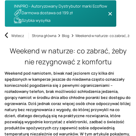
INNPRO - Autoryzowany Dystrybutor marki Ecoflow
Darmowa dostawa od 199 zł
Szybka wysyłka
Wstecz
Strona główna
Blog
Weekend w naturze: co zabrać, żeby
Weekend w naturze: co zabrać, żeby
nie rezygnować z komfortu
Weekend pod namiotem, biwak nad jeziorem czy kilka dni
spędzonych w kamperze jeszcze do niedawna często oznaczały
konieczność pogodzenia się z pewnymi ograniczeniami –
rozładowany telefon, brak możliwości schłodzenia jedzenia,
gorący namiot w środku dnia albo chłodne poranki bez dostępu do
ogrzewania. Dziś jednak coraz więcej osób chce odpoczywać bliżej
natury bez rezygnowania z wygody, do której przywykli na co
dzień, dlatego decydują się na praktyczne rozwiązania, które
pozwalają wygodnie korzystać z elektroniki, zadbać o świeżość
produktów spożywczych czy zapewnić sobie odpowiednią
temperaturę niezależnie od warunków. W tym artykule pokażemy,