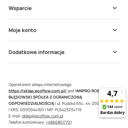
Wsparcie
Moje konto
Dodatkowe informacje
Operatorem sklepu internetowego
https://sklep.ecoflow.com.pl/
jest
INNPRO ROBERT
BŁĘDOWSKI SPÓŁKA Z OGRANICZONĄ
ODPOWIEDZIALNOŚCIĄ
|
ul. Rudzka 65c,
44-200
Rybnik
| KRS: 0000944160
| NIP: PL6423234719
E-mail:
sklep@ecoflow.com.pl
Telefon komórkowy:
+48668517701